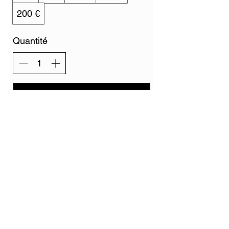
200 €
Quantité
Acheter
PAIEMENT SÉCURISÉ
Mentions légales
CGV / Livraison