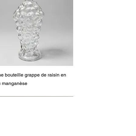
Aperçu rapide
e bouteille grappe de raisin en
au manganèse