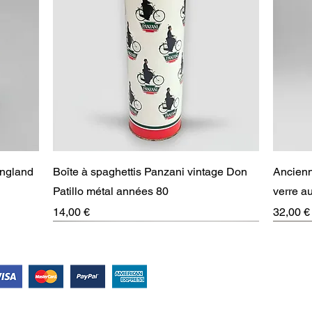
Aperçu rapide
England
Boîte à spaghettis Panzani vintage Don
Ancienn
Patillo métal années 80
verre 
Prix
Prix
14,00 €
32,00 €
RARE
Suivez-nous !