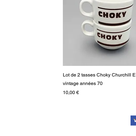
Aperçu rapide
Lot de 2 tasses Choky Churchill 
vintage années 70
Prix
10,00 €
RARE
RARE
PAIEMENT SÉCURISÉ