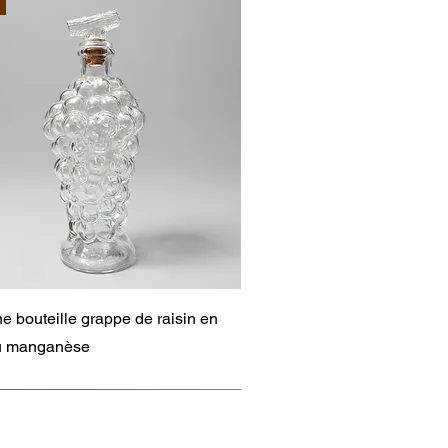
Aperçu rapide
e bouteille grappe de raisin en
au manganèse