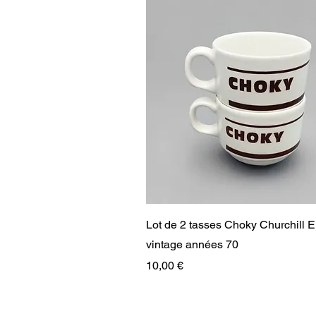
Aperçu rapide
Lot de 2 tasses Choky Churchill 
vintage années 70
Prix
10,00 €
RARE
RARE