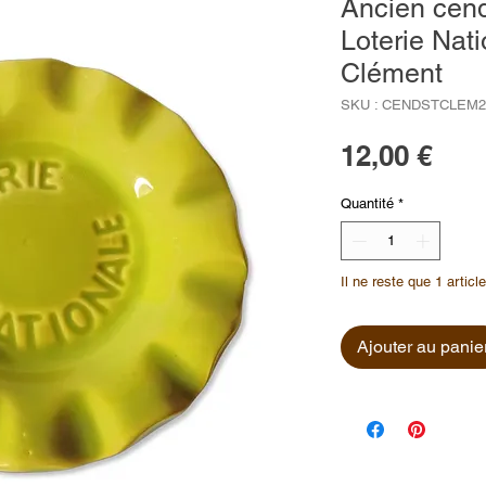
Ancien cendr
Loterie Nati
Clément
SKU : CENDSTCLEM2
Prix
12,00 €
Quantité
*
Il ne reste que 1 articl
Ajouter au panie