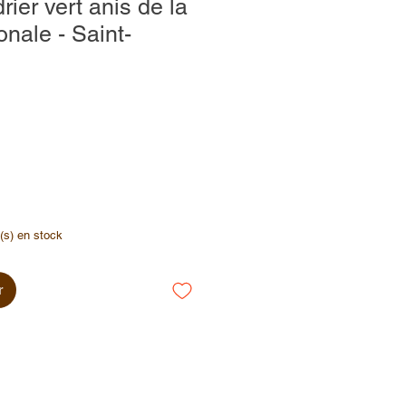
ier vert anis de la
onale - Saint-
e(s) en stock
r