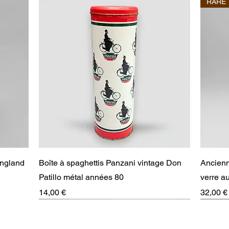
RARE
Aperçu rapide
England
Boîte à spaghettis Panzani vintage Don
Ancienn
Patillo métal années 80
verre 
Prix
Prix
14,00 €
32,00 €
RARE