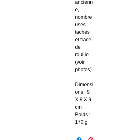
ancienn
e,
nombre
uses
taches
et trace
de
rouille
(voir
photos).
Dimensi
ons : 9
X 9 X 9
cm
Poids :
170 g