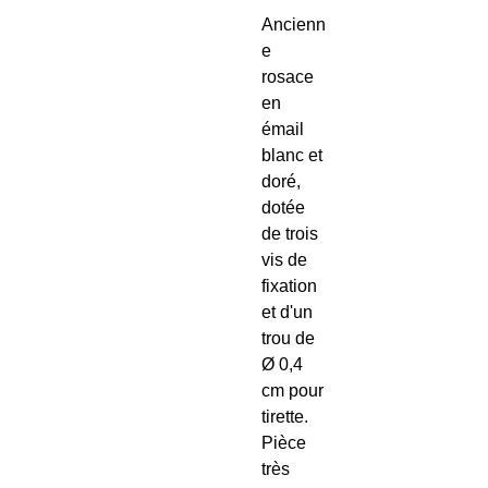
Ancienn
e
rosace
en
émail
blanc et
doré,
dotée
de trois
vis de
fixation
et d'un
trou de
Ø 0,4
cm pour
tirette.
Pièce
très