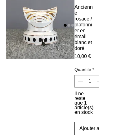
Ancienn
e
rosace /
plafonni
er en
émail
blanc et
doré
Prix
10,00 €
Quantité
*
Il ne
reste
que 1
article(s)
en stock
Ajouter au panier