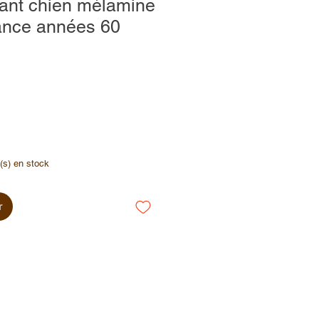
fant chien mélamine
ance années 60
e(s) en stock
r