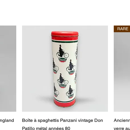
RARE
Aperçu rapide
England
Boîte à spaghettis Panzani vintage Don
Ancienn
Patillo métal années 80
verre 