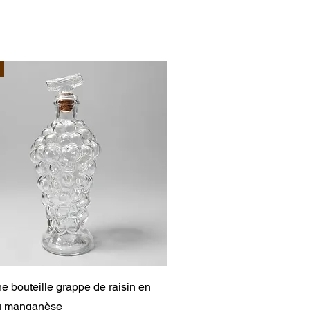
Aperçu rapide
e bouteille grappe de raisin en
au manganèse