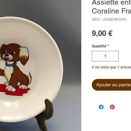
Assiette en
Coraline Fr
SKU : ASSENFCHI1
Prix
9,00 €
Quantité
*
Il ne reste que 1 articl
Ajouter au panie