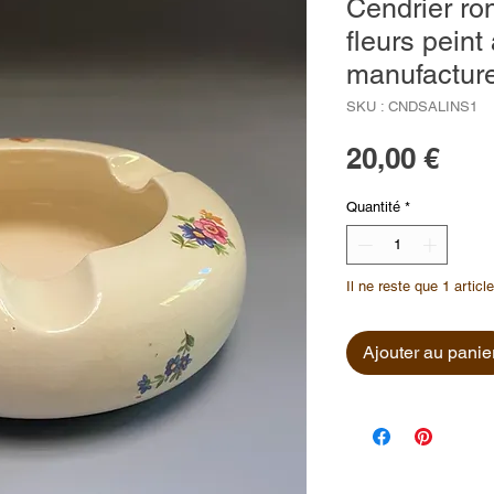
Cendrier ro
fleurs peint
manufacture
SKU : CNDSALINS1
Prix
20,00 €
Quantité
*
Il ne reste que 1 articl
Ajouter au panie