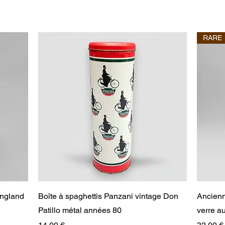
RARE
Aperçu rapide
England
Boîte à spaghettis Panzani vintage Don
Ancienn
Patillo métal années 80
verre 
Prix
Prix