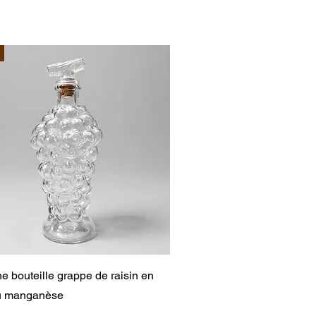
Aperçu rapide
e bouteille grappe de raisin en
au manganèse