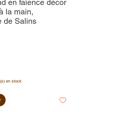
nd en faïence décor
 à la main,
 de Salins
e(s) en stock
r