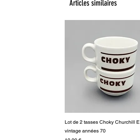
Articles similaires
Aperçu rapide
Lot de 2 tasses Choky Churchill 
vintage années 70
Prix