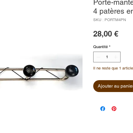
Porte-mante
4 patères en
SKU : PORTM4PN
Prix
28,00 €
Quantité
*
Il ne reste que 1 articl
Ajouter au panie