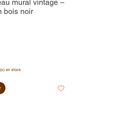
au mural vintage –
 bois noir
e(s) en stock
r