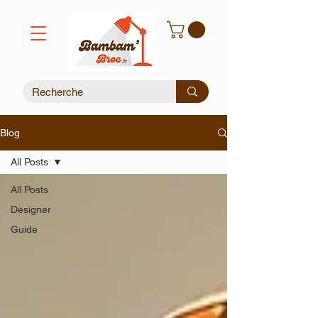
Blog
All Posts
All Posts
Designer
Guide