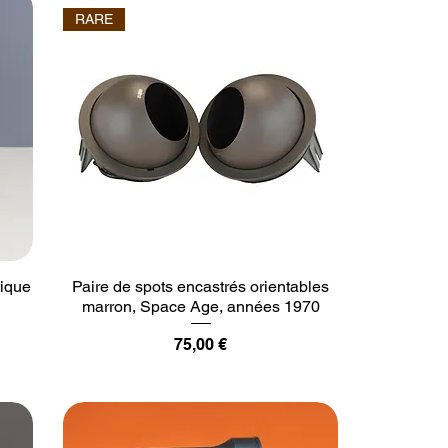
RARE
tique
Paire de spots encastrés orientables
marron, Space Age, années 1970
Prix
75,00 €