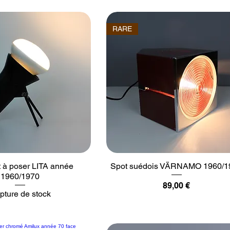
RARE
ot à poser LITA année
Spot suédois VÄRNAMO 1960/1
1960/1970
Prix
89,00 €
pture de stock