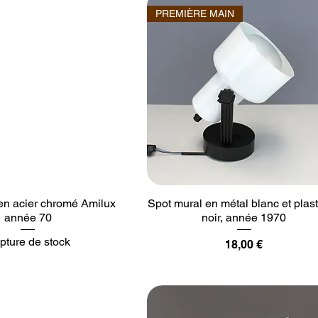
PREMIÈRE MAIN
en acier chromé Amilux
Spot mural en métal blanc et plas
année 70
noir, année 1970
pture de stock
Prix
18,00 €