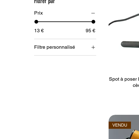
Filtrer par
Prix
13 €
95 €
Filtre personnalisé
Appliques
Lampes
Luminaires
Spot à poser 
Spots
cè
VENDU