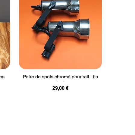
des
Paire de spots chromé pour rail Lita
Prix
29,00 €