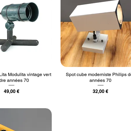
Lita Modulita vintage vert
Spot cube moderniste Philips 
dre années 70
années 70
Prix
Prix
49,00 €
32,00 €