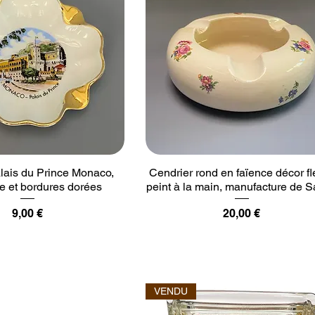
lais du Prince Monaco,
Cendrier rond en faïence décor fl
e et bordures dorées
peint à la main, manufacture de S
Prix
Prix
9,00 €
20,00 €
VENDU