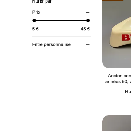
Filtrer par
Prix
5 €
45 €
Filtre personnalisé
Arcopal
Art de la table / Cuisine
Assiettes / Plats
Ancien cend
Cendriers / Vide-poches
années 50, 
Décoration
Ru