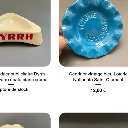
rier publicitaire Byrrh
Cendrier vintage bleu Loterie
verre opale blanc crème
Nationale Saint-Clément
pture de stock
Prix
12,00 €