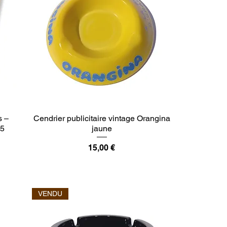
s –
Cendrier publicitaire vintage Orangina
75
jaune
Prix
15,00 €
VENDU