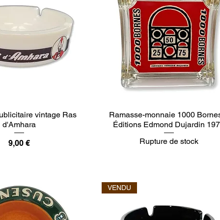
ublicitaire vintage Ras
Ramasse-monnaie 1000 Borne
d'Amhara
Éditions Edmond Dujardin 19
Rupture de stock
Prix
9,00 €
VENDU