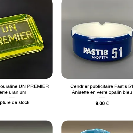
n ouraline UN PREMIER
Cendrier publicitaire Pastis 5
erre uranium
Anisette en verre opalin bleu
pture de stock
Prix
9,00 €