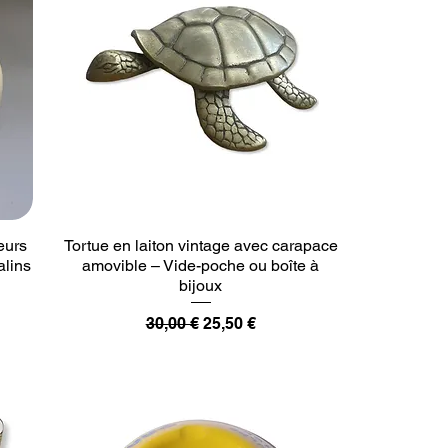
eurs
Tortue en laiton vintage avec carapace
alins
amovible – Vide-poche ou boîte à
bijoux
Prix original
Prix promotionnel
30,00 €
25,50 €