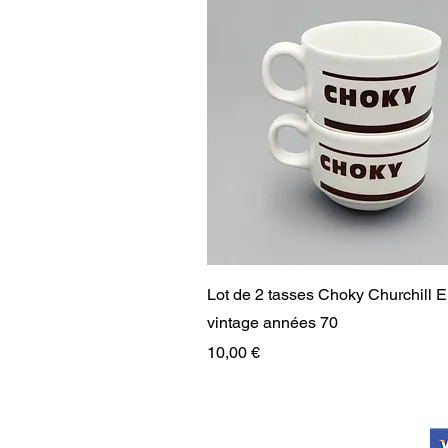
Aperçu rapide
Lot de 2 tasses Choky Churchill 
vintage années 70
Prix
10,00 €
RARE
RARE
PAIEMENT SÉCURISÉ