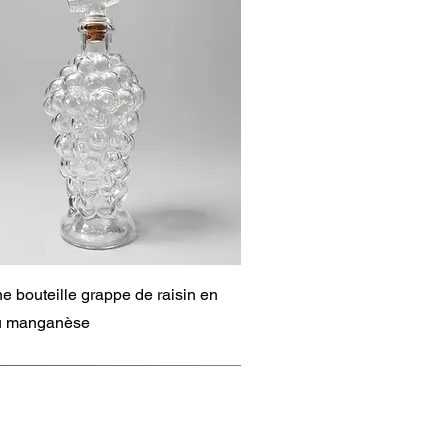
Aperçu rapide
e bouteille grappe de raisin en
au manganèse