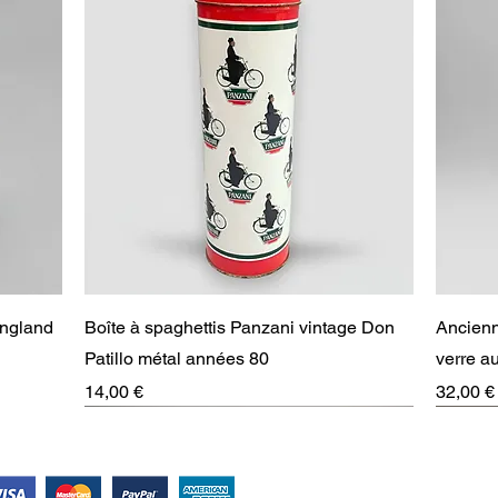
Aperçu rapide
England
Boîte à spaghettis Panzani vintage Don
Ancienn
Patillo métal années 80
verre 
Prix
Prix
14,00 €
32,00 €
RARE
Suivez-nous !