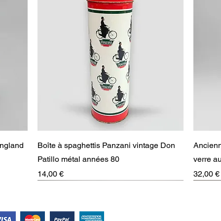
Aperçu rapide
England
Boîte à spaghettis Panzani vintage Don
Ancienn
Patillo métal années 80
verre 
Prix
Prix
14,00 €
32,00 €
RARE
Suivez-nous !