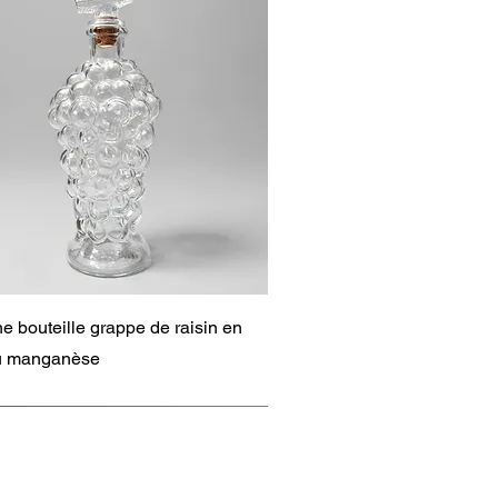
Aperçu rapide
e bouteille grappe de raisin en
au manganèse