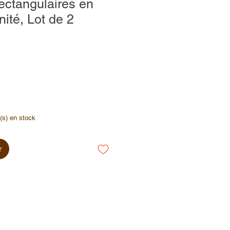
rectangulaires en
ité, Lot de 2
e(s) en stock
r