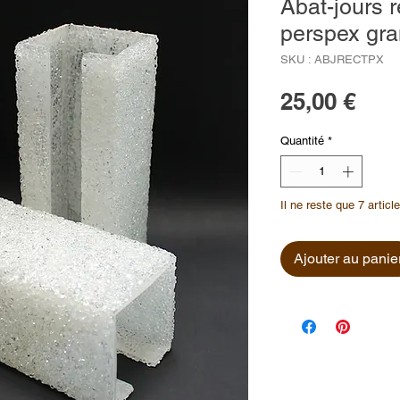
Abat-jours 
perspex gran
SKU : ABJRECTPX
Prix
25,00 €
Quantité
*
Il ne reste que 7 articl
Ajouter au panie