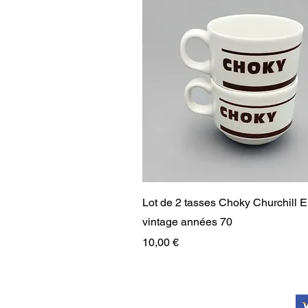
Aperçu rapide
Lot de 2 tasses Choky Churchill 
vintage années 70
Prix
10,00 €
RARE
RARE
PAIEMENT SÉCURISÉ