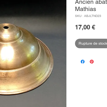
Ancien abat-
Mathias
SKU : ABJLTND23
Prix
17,00 €
Rupture de stoc