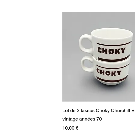
Aperçu rapide
Lot de 2 tasses Choky Churchill 
vintage années 70
Prix
10,00 €
RARE
RARE