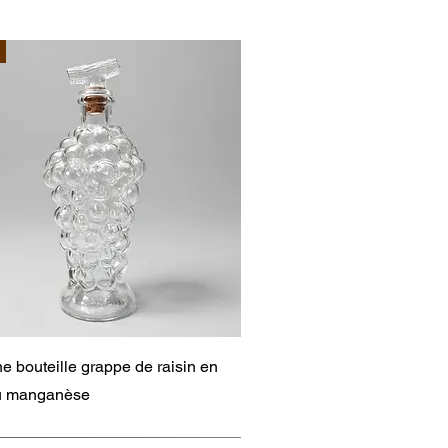
Aperçu rapide
e bouteille grappe de raisin en
au manganèse