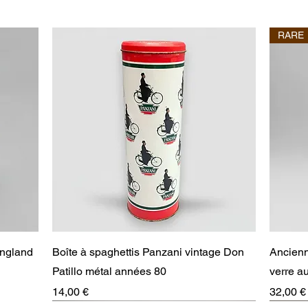
RARE
Aperçu rapide
England
Boîte à spaghettis Panzani vintage Don
Ancienn
Patillo métal années 80
verre 
Prix
Prix
14,00 €
32,00 €
RARE