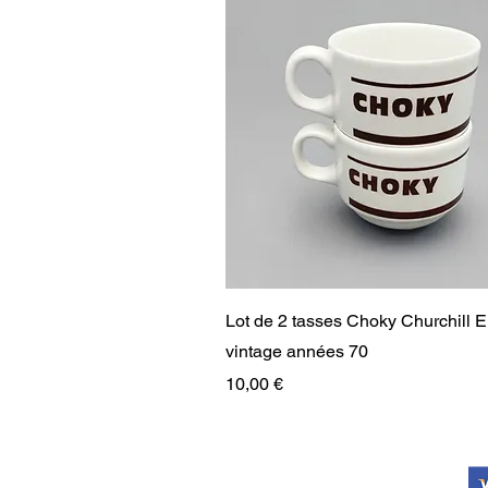
Aperçu rapide
Lot de 2 tasses Choky Churchill 
vintage années 70
Prix
10,00 €
RARE
RARE
PAIEMENT SÉCURISÉ