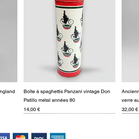
Aperçu rapide
England
Boîte à spaghettis Panzani vintage Don
Ancienn
Patillo métal années 80
verre 
Prix
Prix
14,00 €
32,00 €
RARE
Suivez-nous !