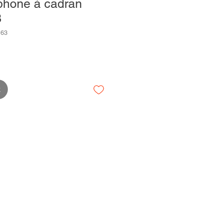
phone à cadran
3
63
k