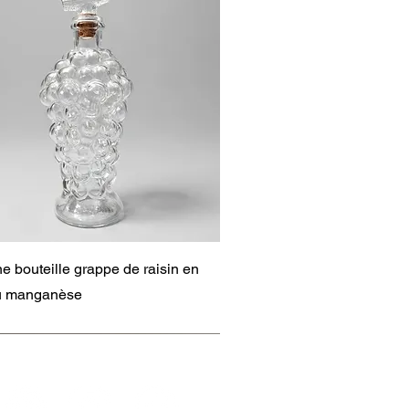
Aperçu rapide
e bouteille grappe de raisin en
au manganèse