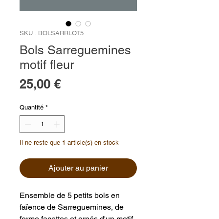
SKU : BOLSARRLOT5
Bols Sarreguemines
motif fleur
Prix
25,00 €
Quantité
*
Il ne reste que 1 article(s) en stock
Ajouter au panier
Ensemble de 5 petits bols en
faïence de Sarreguemines, de
forme facettes et ornés d'un motif