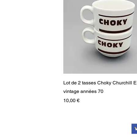
Aperçu rapide
Lot de 2 tasses Choky Churchill 
vintage années 70
Prix
10,00 €
RARE
RARE
PAIEMENT SÉCURISÉ