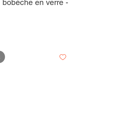
 bobèche en verre -
k