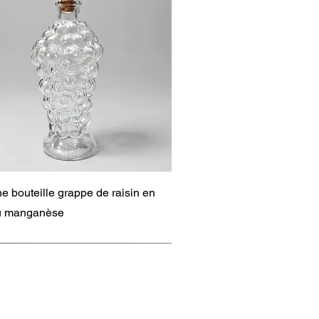
Aperçu rapide
e bouteille grappe de raisin en
au manganèse