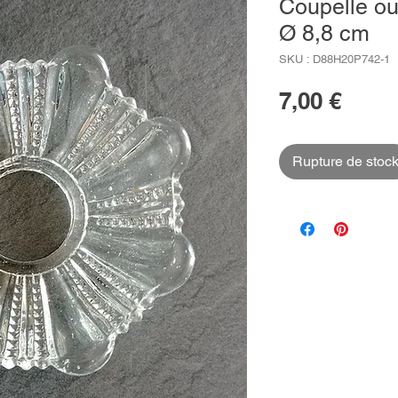
Coupelle ou
Ø 8,8 cm
SKU : D88H20P742-1
Prix
7,00 €
Rupture de stoc