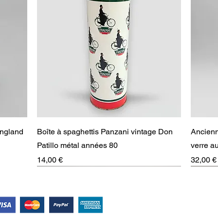
Aperçu rapide
England
Boîte à spaghettis Panzani vintage Don
Ancienn
Patillo métal années 80
verre 
Prix
Prix
14,00 €
32,00 €
RARE
Suivez-nous !