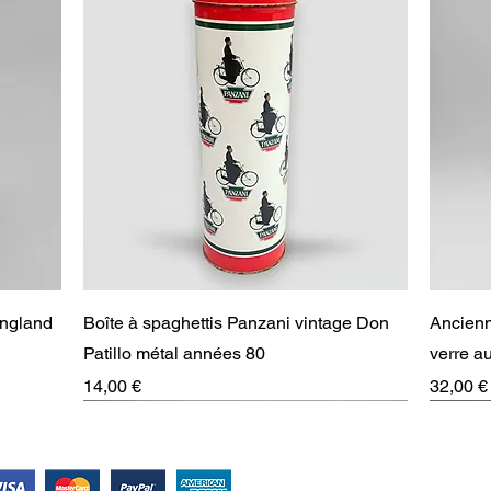
Aperçu rapide
England
Boîte à spaghettis Panzani vintage Don
Ancienn
Patillo métal années 80
verre 
Prix
Prix
14,00 €
32,00 €
RARE
Suivez-nous !