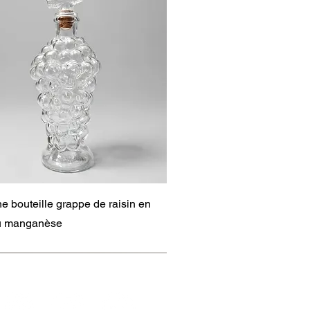
Aperçu rapide
e bouteille grappe de raisin en
au manganèse