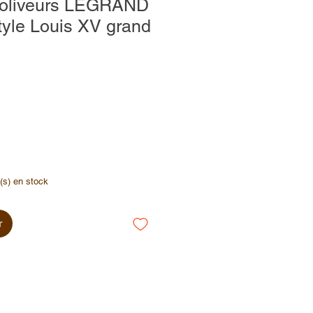
njoliveurs LEGRAND
style Louis XV grand
e(s) en stock
r