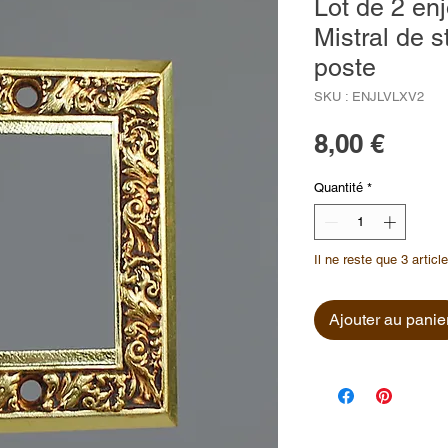
Lot de 2 e
Mistral de 
poste
SKU : ENJLVLXV2
Prix
8,00 €
Quantité
*
Il ne reste que 3 articl
Ajouter au panie