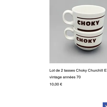
Aperçu rapide
Lot de 2 tasses Choky Churchill 
vintage années 70
Prix
10,00 €
RARE
RARE
PAIEMENT SÉCURISÉ