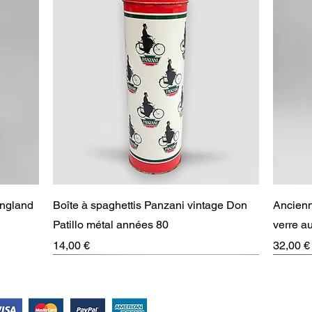
Aperçu rapide
England
Boîte à spaghettis Panzani vintage Don
Ancienn
Patillo métal années 80
verre 
Prix
Prix
14,00 €
32,00 €
RARE
Suivez-nous !