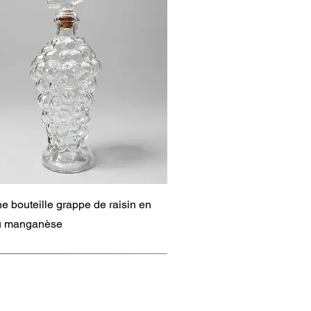
Aperçu rapide
e bouteille grappe de raisin en
au manganèse