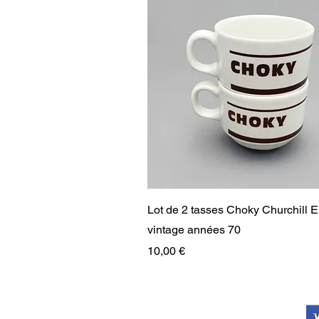
Aperçu rapide
Lot de 2 tasses Choky Churchill 
vintage années 70
Prix
10,00 €
RARE
RARE
PAIEMENT SÉCURISÉ