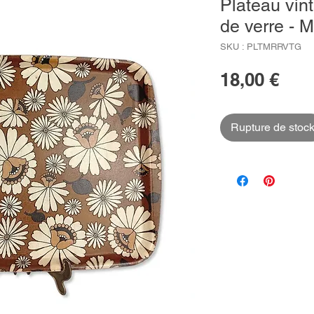
Plateau vin
de verre - M
SKU : PLTMRRVTG
Prix
18,00 €
Rupture de stoc