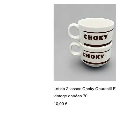
Aperçu rapide
Lot de 2 tasses Choky Churchill 
vintage années 70
Prix
10,00 €
RARE
RARE