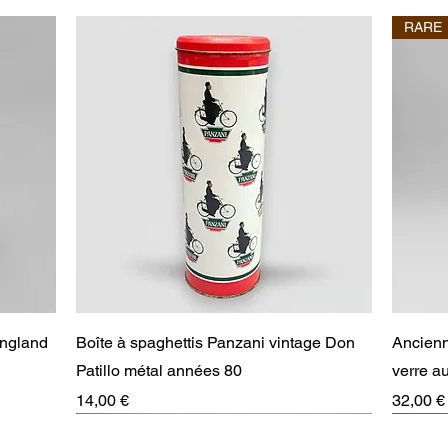
RARE
Aperçu rapide
England
Boîte à spaghettis Panzani vintage Don
Ancienn
Patillo métal années 80
verre 
Prix
Prix
14,00 €
32,00 €
RARE