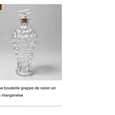
Aperçu rapide
e bouteille grappe de raisin en
au manganèse