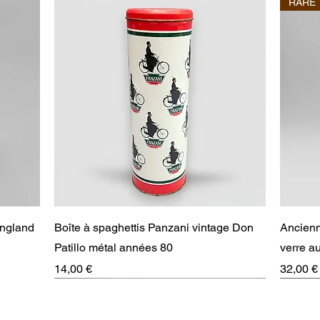
RARE
Aperçu rapide
England
Boîte à spaghettis Panzani vintage Don
Ancienn
Patillo métal années 80
verre 
Prix
Prix
14,00 €
32,00 €
RARE