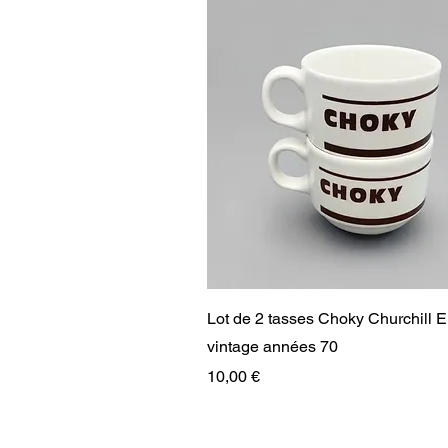
Aperçu rapide
Lot de 2 tasses Choky Churchill 
vintage années 70
Prix
10,00 €
RARE
RARE