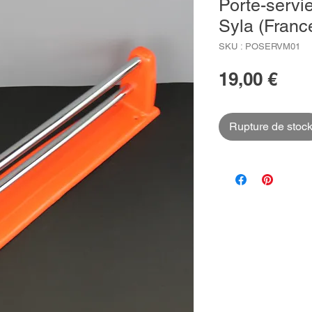
Porte-servi
Syla (Franc
SKU : POSERVM01
Prix
19,00 €
Rupture de stoc