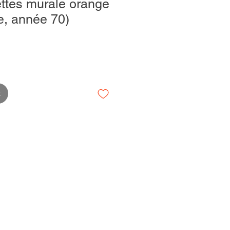
ettes murale orange
e, année 70)
k