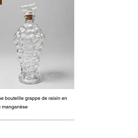
Aperçu rapide
e bouteille grappe de raisin en
au manganèse