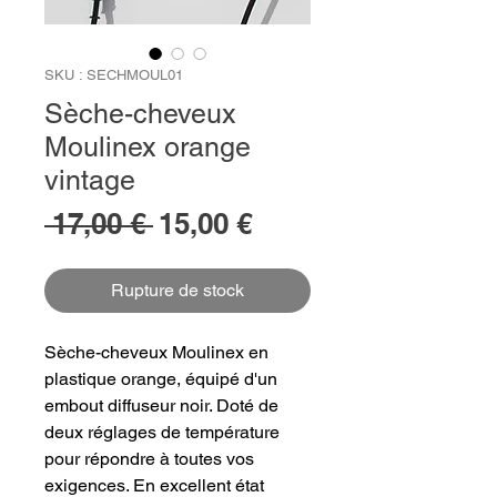
SKU : SECHMOUL01
Sèche-cheveux
Moulinex orange
vintage
Prix
Prix
 17,00 € 
15,00 €
original
promotionnel
Rupture de stock
Sèche-cheveux Moulinex en
plastique orange, équipé d'un
embout diffuseur noir. Doté de
deux réglages de température
pour répondre à toutes vos
exigences. En excellent état