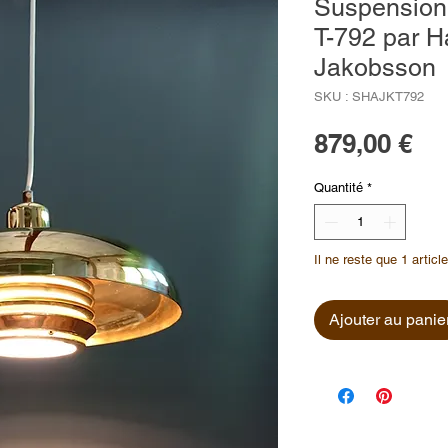
Suspension 
T-792 par 
Jakobsson
SKU : SHAJKT792
Pri
879,00 €
Quantité
*
Il ne reste que 1 articl
Ajouter au panie