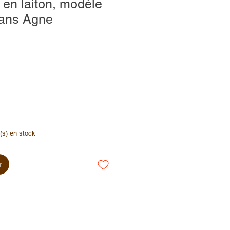
en laiton, modèle
Hans Agne
x
e(s) en stock
r