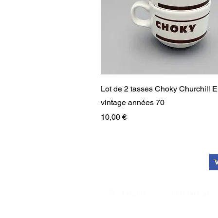
Aperçu rapide
Lot de 2 tasses Choky Churchill 
vintage années 70
Prix
10,00 €
RARE
RARE
PAIEMENT SÉCURISÉ
CGV / Livraison
Infos livraison