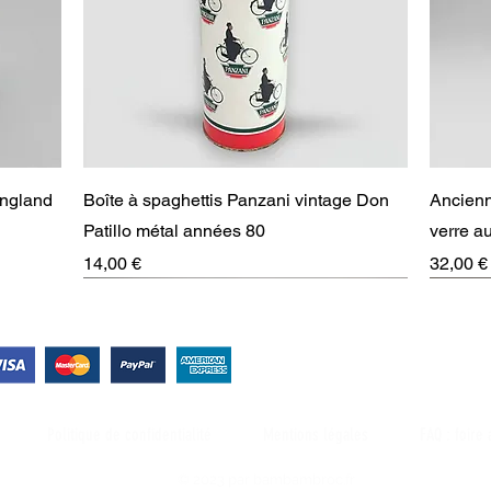
Aperçu rapide
England
Boîte à spaghettis Panzani vintage Don
Ancienn
Patillo métal années 80
verre 
Prix
Prix
14,00 €
32,00 €
RARE
Suivez-nous !
Politique de confidentialité
Mentions légales
FAQ : foire
© 2023 par bambambroc.fr