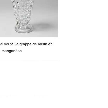
Aperçu rapide
e bouteille grappe de raisin en
au manganèse
 aux questions
Partenaires