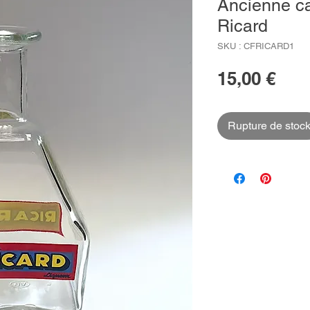
Ancienne car
Ricard
SKU : CFRICARD1
Prix
15,00 €
Rupture de stoc