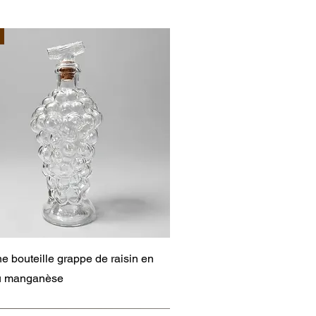
Aperçu rapide
e bouteille grappe de raisin en
au manganèse