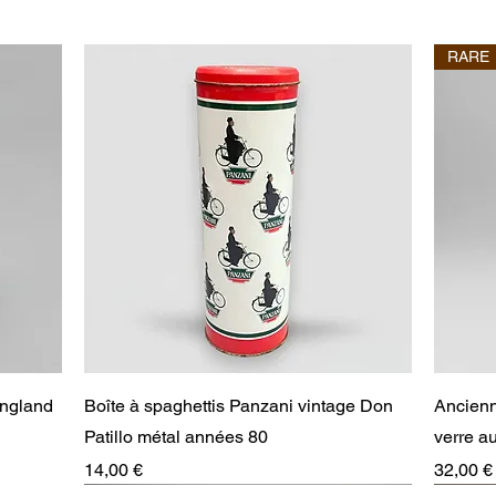
RARE
Aperçu rapide
England
Boîte à spaghettis Panzani vintage Don
Ancienn
Patillo métal années 80
verre 
Prix
Prix
14,00 €
32,00 €
RARE