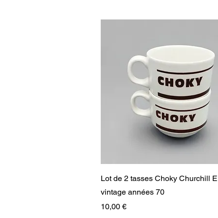
Aperçu rapide
Lot de 2 tasses Choky Churchill 
vintage années 70
Prix
10,00 €
RARE
RARE