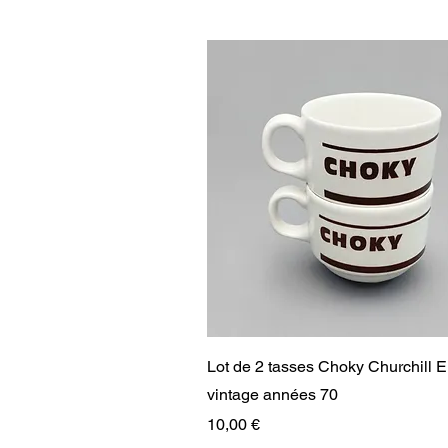
Aperçu rapide
Lot de 2 tasses Choky Churchill 
vintage années 70
Prix
10,00 €
RARE
RARE