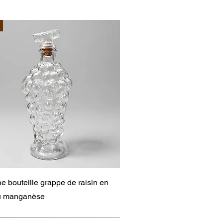
Aperçu rapide
e bouteille grappe de raisin en
au manganèse