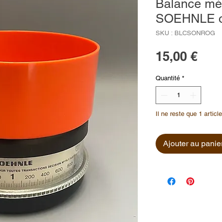
Balance mé
SOEHNLE or
SKU : BLCSONROG
Prix
15,00 €
Quantité
*
Il ne reste que 1 articl
Ajouter au panie