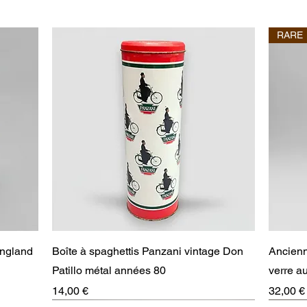
RARE
Aperçu rapide
England
Boîte à spaghettis Panzani vintage Don
Ancienn
Patillo métal années 80
verre 
Prix
Prix
14,00 €
32,00 €
RARE