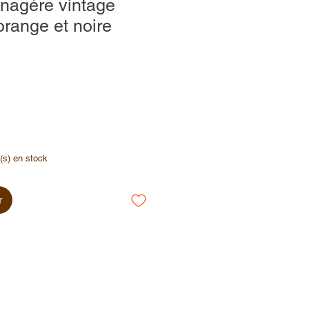
nagère vintage
ange et noire
e(s) en stock
r