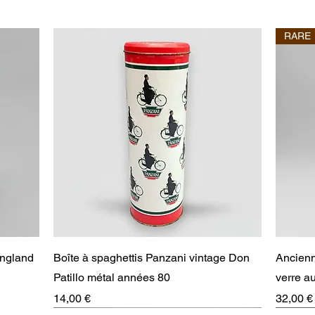
RARE
Aperçu rapide
England
Boîte à spaghettis Panzani vintage Don
Ancienn
Patillo métal années 80
verre 
Prix
Prix
14,00 €
32,00 €
RARE