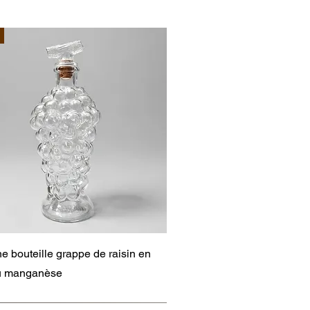
Aperçu rapide
e bouteille grappe de raisin en
au manganèse