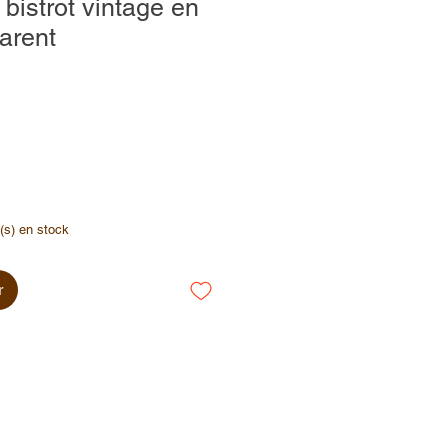
 bistrot vintage en
parent
e(s) en stock
r