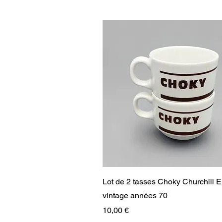
Aperçu rapide
Lot de 2 tasses Choky Churchill 
vintage années 70
Prix
10,00 €
RARE
RARE