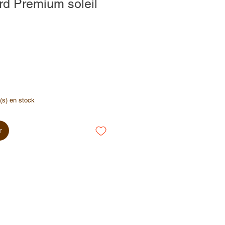
rd Premium soleil
e(s) en stock
r