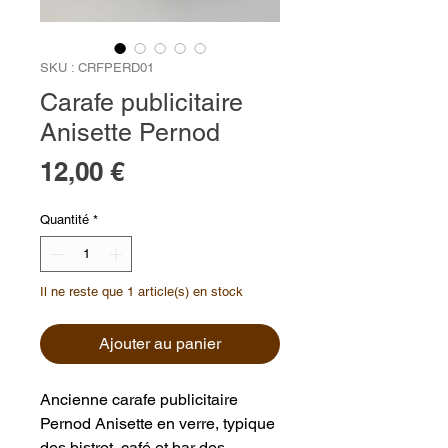
SKU : CRFPERD01
Carafe publicitaire
Anisette Pernod
Prix
12,00 €
Quantité
*
Il ne reste que 1 article(s) en stock
Ajouter au panier
Ancienne carafe publicitaire
Pernod Anisette en verre, typique
des bistrot, café et bar des