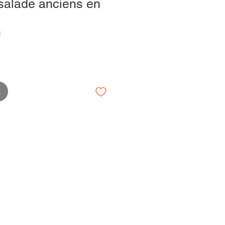
salade anciens en
N
k