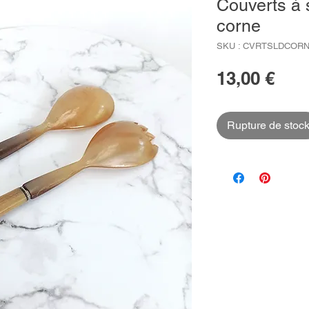
Couverts à 
corne
SKU : CVRTSLDCOR
Prix
13,00 €
Rupture de stoc