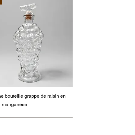
Aperçu rapide
e bouteille grappe de raisin en
au manganèse