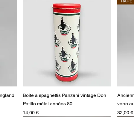
RARE
Aperçu rapide
England
Boîte à spaghettis Panzani vintage Don
Ancienn
Patillo métal années 80
verre 
Prix
Prix
14,00 €
32,00 €
RARE