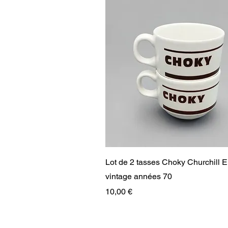
Aperçu rapide
Lot de 2 tasses Choky Churchill 
vintage années 70
Prix
10,00 €
RARE
RARE