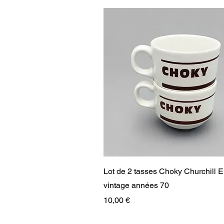
Aperçu rapide
Lot de 2 tasses Choky Churchill 
vintage années 70
Prix
10,00 €
RARE
RARE