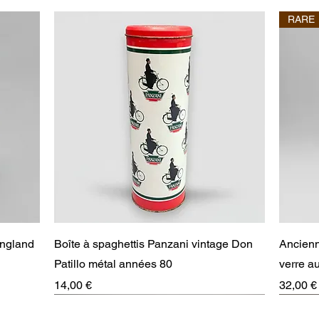
RARE
Aperçu rapide
England
Boîte à spaghettis Panzani vintage Don
Ancienn
Patillo métal années 80
verre 
Prix
Prix
14,00 €
32,00 €
RARE