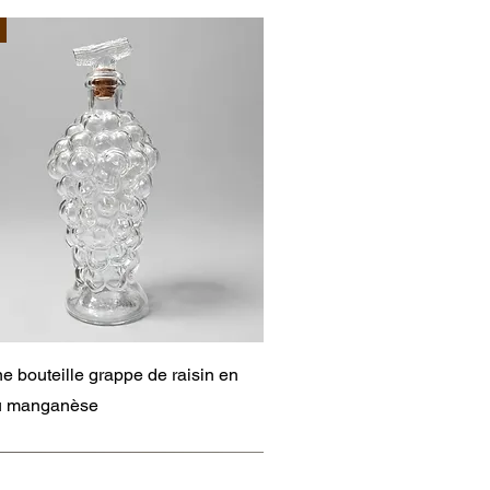
Aperçu rapide
e bouteille grappe de raisin en
au manganèse