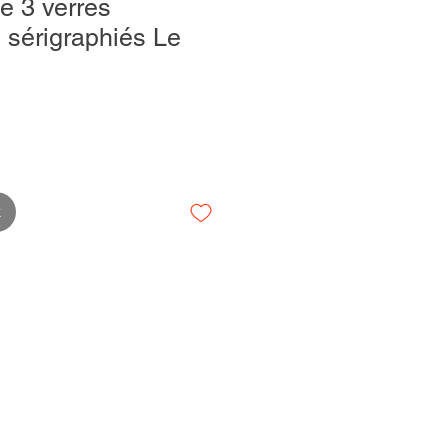
e 3 verres
s sérigraphiés Le
k