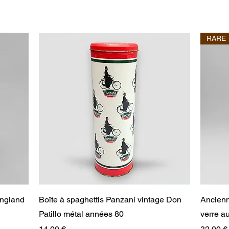
RARE
Aperçu rapide
England
Boîte à spaghettis Panzani vintage Don
Ancienn
Patillo métal années 80
verre 
Prix
Prix