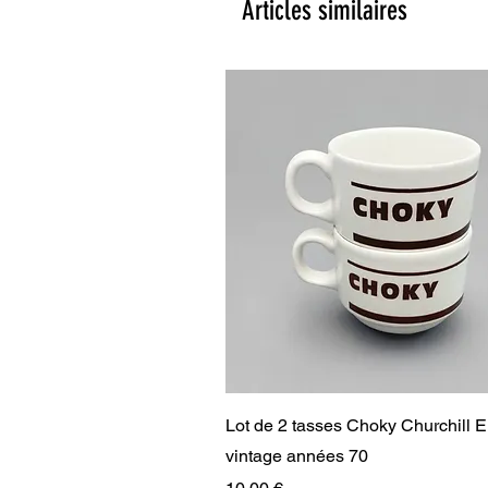
Articles similaires
Aperçu rapide
Lot de 2 tasses Choky Churchill 
vintage années 70
Prix