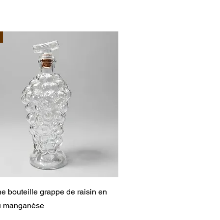
Aperçu rapide
e bouteille grappe de raisin en
au manganèse