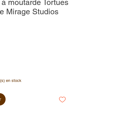
s à moutarde Tortues
ge Mirage Studios
e(s) en stock
r