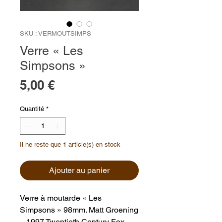
SKU : VERMOUTSIMPS
Verre « Les
Simpsons »
Prix
5,00 €
Quantité
*
Il ne reste que 1 article(s) en stock
Ajouter au panier
Verre à moutarde « Les
Simpsons » 98mm. Matt Groening
– 1997 Twentieth Century Fox.