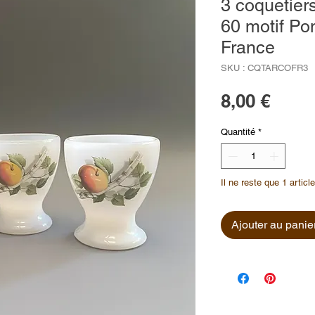
3 coquetier
60 motif Po
France
SKU : CQTARCOFR3
Prix
8,00 €
Quantité
*
Il ne reste que 1 articl
Ajouter au panie