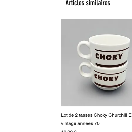
Articles similaires
Aperçu rapide
Lot de 2 tasses Choky Churchill 
vintage années 70
Prix