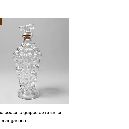
Aperçu rapide
e bouteille grappe de raisin en
au manganèse