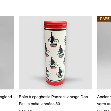
RARE
Aperçu rapide
England
Boîte à spaghettis Panzani vintage Don
Ancienn
Patillo métal années 80
verre 
Prix
Prix