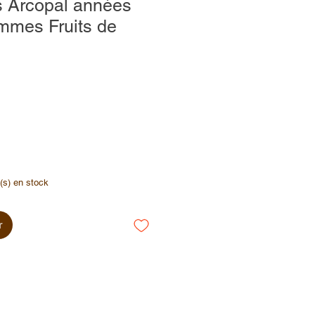
s Arcopal années
mmes Fruits de
e(s) en stock
r