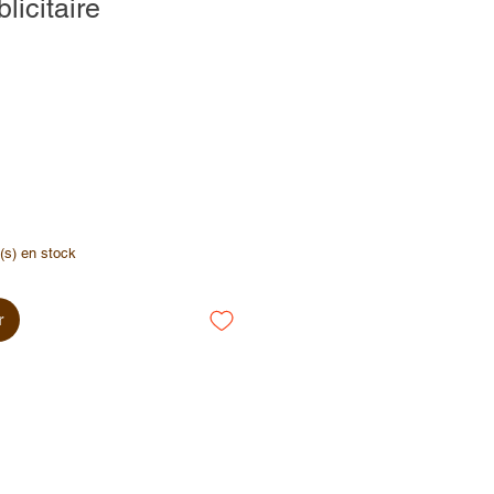
licitaire
e(s) en stock
r