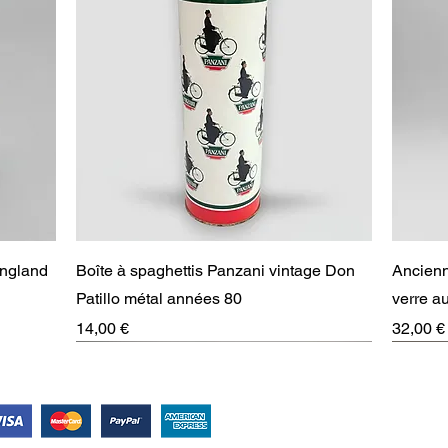
Aperçu rapide
England
Boîte à spaghettis Panzani vintage Don
Ancienn
Patillo métal années 80
verre 
Prix
Prix
14,00 €
32,00 €
RARE
Suivez-nous !