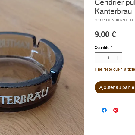
Cendrier pub
Kanterbrau
SKU : CENDKANTER
Prix
9,00 €
Quantité
*
Il ne reste que 1 articl
Ajouter au panie