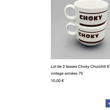
Aperçu rapide
Lot de 2 tasses Choky Churchill 
vintage années 70
Prix
10,00 €
RARE
RARE
PAIEMENT SÉCURISÉ