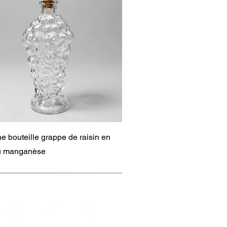
Aperçu rapide
e bouteille grappe de raisin en
au manganèse