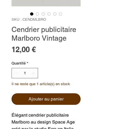
SKU : CENDMLBRO
Cendrier publicitaire
Marlboro Vintage
Prix
12,00 €
Quantité
*
Il ne reste que 1 article(s) en stock
Ajouter au panier
Élégant cendrier publicitaire
Marlboro au design Space Age
créé par le studio Erre en Italie