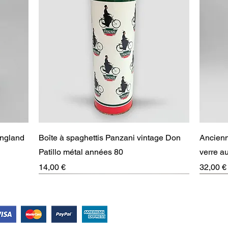
Aperçu rapide
England
Boîte à spaghettis Panzani vintage Don
Ancienn
Patillo métal années 80
verre 
Prix
Prix
14,00 €
32,00 €
RARE
Suivez-nous !