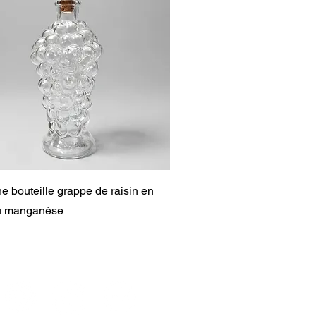
Aperçu rapide
e bouteille grappe de raisin en
au manganèse