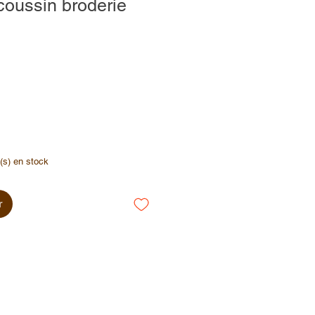
oussin broderie
e(s) en stock
r