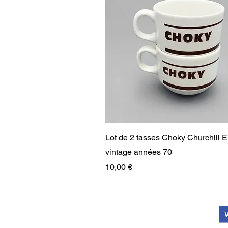
Aperçu rapide
Lot de 2 tasses Choky Churchill 
vintage années 70
Prix
10,00 €
RARE
RARE
PAIEMENT SÉCURISÉ