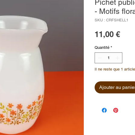
Pichet publi
- Motifs flo
SKU : CRFSHELL1
Prix
11,00 €
Quantité
*
Il ne reste que 1 articl
Ajouter au panie