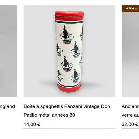
RARE
Aperçu rapide
England
Boîte à spaghettis Panzani vintage Don
Ancienn
Patillo métal années 80
verre 
Prix
Prix
14,00 €
32,00 €
RARE